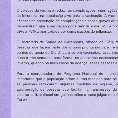
O objetivo da vacina é reduzir as complicações, internações
da Influenza, na população-alvo para a vacinação. A vac
eficazes na prevenção de complicações e casos graves de g
demonstram que a vacinação pode reduzir entre 32% e 45
39% a 75% a mortalidade por complicações da influenza.
O secretário de Saúde de Garanhuns, Alfredo de Góis, 
pessoas que fazem parte dos grupos prioritários para ir
pontos de apoio do Dia D, para serem vacinadas. Essa imu
duas a três semanas para formar os anticorpos necessário
inverno, quando há mais casos da doença, essas pessoas este
Para a coordenadora do Programa Nacional de Imuniz
importante que a população adote outras medidas para se 
as pessoas reforçarem algumas medidas de higiene, 
aglomeração de pessoas que facilitam a transmissão de d
espirrar, utilizar álcool em gel nas mãos e, caso julgue nece
Farias.