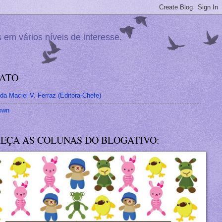
 em vários níveis de interesse.
ATO
a Maciel V. Ferraz (Editora-Chefe)
own
EÇA AS COLUNAS DO BLOGATIVO: