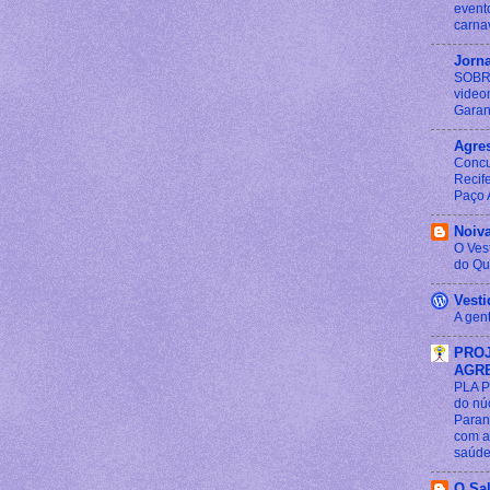
event
carna
Jorn
SOBR
video
Garan
Agre
Concu
Recif
Paço 
Noiv
O Vest
do Qu
Vest
A gen
PRO
AGR
PLA P
do nú
Paran
com a
saúde 
O Sa