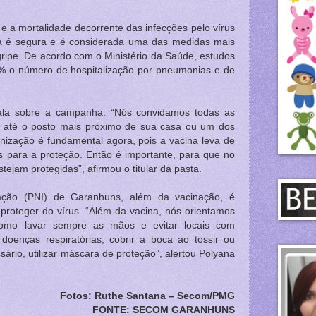
 e a mortalidade decorrente das infecções pelo vírus
ina é segura e é considerada uma das medidas mais
ripe. De acordo com o Ministério da Saúde, estudos
% o número de hospitalização por pneumonias e de
fala sobre a campanha. “Nós convidamos todas as
em até o posto mais próximo de sua casa ou um dos
nização é fundamental agora, pois a vacina leva de
s para a proteção. Então é importante, para que no
jam protegidas”, afirmou o titular da pasta.
ação (PNI) de Garanhuns, além da vacinação, é
proteger do vírus. “Além da vacina, nós orientamos
como lavar sempre as mãos e evitar locais com
oenças respiratórias, cobrir a boca ao tossir ou
ssário, utilizar máscara de proteção”, alertou Polyana
Fotos: Ruthe Santana – Secom/PMG
FONTE: SECOM GARANHUNS