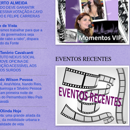
ERTO ALMEIDA
LDO DEVE GARANTIR
ESSIVA VOTAÇÃO A CAYO
NO E FELIPE CARRERAS
 de Vista
vamos trabalhar para que a
 da governadora seja
 de cabo a rabo”, dispara
do da Fonte
Tenório Cavalcanti
EVENTOS RECENTES
ITUTO NEXUS SOCIAL
OVE OFICINA DE
IÇÃO ACESSÍVEL AOS
OS SURDOS
 do Wilson Pessoa
Pê, AnaVitória, Nando Reis,
Queiroga e Silvério Pessoa
am primeira noite de
 do Pernambuco Meu País
avatá
 Olinda Hoje
leta: uma grande aliada da
, da mobilidade urbana e
alidade de vida