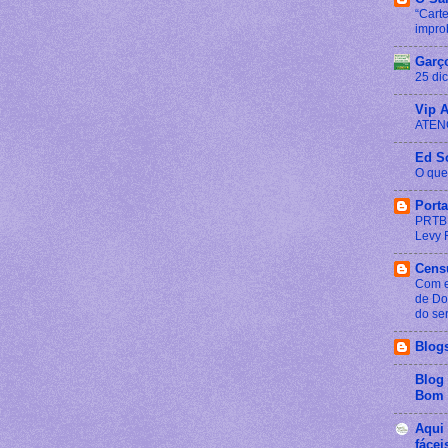
“Carte
impro
Garç
25 di
Vip 
ATEN
Ed S
O que
Port
PRTB 
Levy F
Cens
Com e
de Do
do se
Blog
Blog
Bom 
Aqui 
fácei