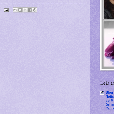
Leia 
Blog
Notí
do M
Julian
Cabra