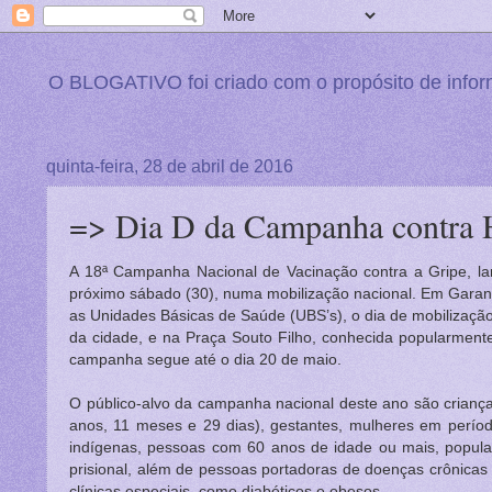
BLOGATIVO: O Blog dos eventos, educação, acontecimentos, atualidades e turismo.
O BLOGATIVO foi criado com o propósito de informa
quinta-feira, 28 de abril de 2016
=> Dia D da Campanha contra 
A 18ª Campanha Nacional de Vacinação contra a Gripe, lan
próximo sábado (30), numa mobilização nacional. Em Garan
as Unidades Básicas de Saúde (UBS’s), o dia de mobilizaç
da cidade, e na Praça Souto Filho, conhecida popularmen
campanha segue até o dia 20 de maio.
O público-alvo da campanha nacional deste ano são crianç
anos, 11 meses e 29 dias), gestantes, mulheres em períod
indígenas, pessoas com 60 anos de idade ou mais, populaç
prisional, além de pessoas portadoras de doenças crônicas
clínicas especiais, como diabéticos e obesos.