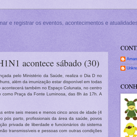
r e registrar os eventos, acontecimentos e atualidades
CONT
Amand
H1N1 acontece sábado (30)
Unkn
çada pelo Ministério da Saúde, realiza o Dia D no
huns, além da imunização estar disponível em todas
CONH
ão acontecerá também no Espaço Colunata, no centro
te como Praça da Fonte Luminosa, das 8h às 17h. A
as entre seis meses e menos cinco anos de idade (4
o pós parto, profissionais da área da saúde, povos
ão privada de liberdade e funcionários do sistema
 não transmissíveis e pessoas com outras condições