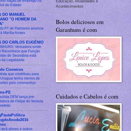
 500 vagas de emprego na
Educação, Atualidades e
Sul do Estado
Acontecimentos
G DO MANUEL
IANO "O HOMEM DA
Bolos deliciosos em
A"
Garanhuns é com
 do PT de Palmares anuncia
à Marília Arraes
G DO CARLOS EUGÊNIO
NHUNS: Vereadora emite
e Reconhece que Função
rido de Secretária está
o da Legalidade
do Cisneiros
tista que contribuiu para
 Uruguai tenha menos de
ortos pelo coronavírus
rme-PE
Cuidados e Cabelos é com
ulista DEM lança pre-
datura de Felipe do Veneza
refeito
PautaPolítica
ogdoAnode2016
nos
e terá shows e outros