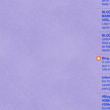
gerar
Mata 
BLO
MAR
VIOL
Líder
apoio 
BLO
GARA
Nota 
de Ma
dentr
Blog 
O cien
que o
100 m
Info
Em Pa
candi
para p
#Blog
#OBl
#10A
Recif