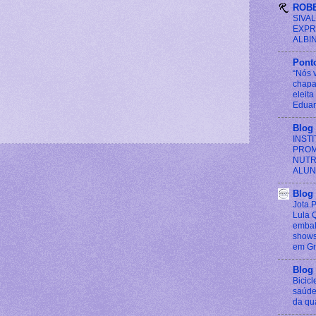
ROB
SIVA
EXPR
ALBI
Ponto
“Nós 
chapa
eleita
Eduar
Blog 
INST
PROM
NUTR
ALUN
Blog
Jota.
Lula 
embal
shows
em Gr
Blog
Bicic
saúde
da qu