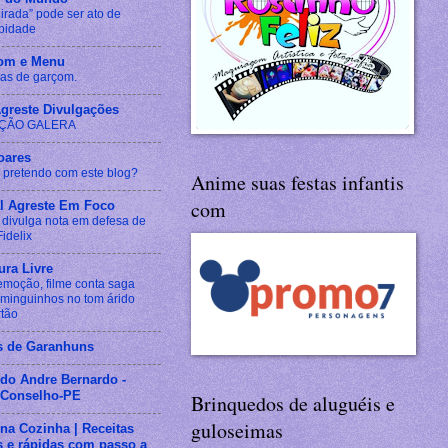
irada” pode ser ato de
bidade
om e Menu
cas de garçom.
Agreste Divulgações
ÇÃO GALERA
oares
 pretendo com este blog?
Anime suas festas infantis
com
al Agreste Em Foco
divulga nota em defesa de
idelix
ura Livre
moção, filme conta saga
minguinhos no tom árido
rtão
s de Garanhuns
 do Andre Bernardo -
Conselho-PE
Brinquedos de aluguéis e
guloseimas
na Cozinha | Receitas
s e rápidas com passo a