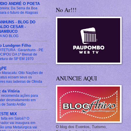
DIO ANDRÉ O POETA
No Ar!!!
oreira: Da Serra da Boa
para o futuro de Alagoas
NHUNS - BLOG DO
LDO CESAR -
NAMBUCO
A NO BLOG
lo Lundgren Filho
TETURA : Garanhuns - PE
CIPOU DA 1ª Bienal de
tetura de SP EM 1970
gPE
o Maracatu: Oito Nações de
ANUNCIE AQUI
atus ecoam seus os
res nas ladeiras de Olinda
 da Vitória
recomenda ações para
ter desmatamento em
a de Santo Antão
ESTE MIX
 falta em Saloá? O
nador vai inaugura em
O blog dos Eventos, Turismo,
rão uma Metalúrgica vai