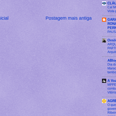
CLÁU
Cal M
Vista 
icial
Postagem mais antiga
GARA
RONA
PER
PAUS
Orni
ARQUI
PARTI
Arqui
ABlo
Dia d
Marac
tambo
A Voz
MPPE 
comba
Vitóri
AGR
O que
gover
Ribei