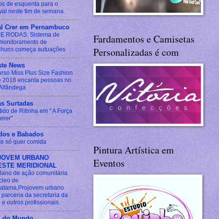
os de esquenta para o
val neste fim de semana
al Crer em Pernambuco
E RODAS: Sistema de
Fardamentos e Camisetas
monitoramento de
Personalizadas é com
huns começa autuações
ste News
rso Miss Plus Size Fashion
e 2018 encanta pessoas no
Alfândega
as Surtadas
ido de Ritinha em " A Força
erer"
idos e Babados
te só quer comida
Pintura Artística em
JOVEM URBANO
Eventos
ESTE MERIDIONAL
lano de ação comunitária
cleo de
atama,Projovem urbano
 parceria da secretaria da
e outros profissionais.
l do Mundo