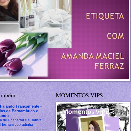
também
MOMENTOS VIPS
 Falando Francamente -
cias de Pernambuco e
undo
a de Chaparral e e Batista
l fecham dobradinha